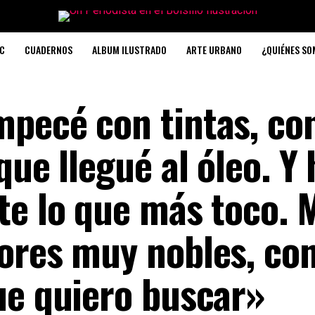
C
CUADERNOS
ALBUM ILUSTRADO
ARTE URBANO
¿QUIÉNES S
pecé con tintas, co
que llegué al óleo. Y
te lo que más toco. 
ores muy nobles, co
ue quiero buscar»