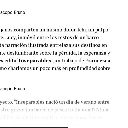
ejanos comparten un mismo dolor. Ichi, un pulpo
re. Lucy, inmóvil entre los restos de un barco
sta narración ilustrada entrelaza sus destinos en
nte deslumbrante sobre la pérdida, la esperanza y
es
edita ‘
Inseparables
’, un trabajo de F
rancesca
timo charlamos un poco más en profundidad sobre
ecto. “Inseparables nació un día de verano entre
estro gozzo (un barco de pesca tradicional) Alina,
 historia de tintes gótico-victorianos. En ese
ulpo de la familia Real. Cuando nos dimos cuenta