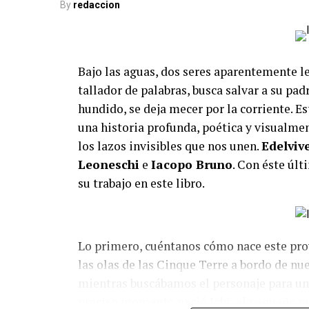
By
redaccion
Bajo las aguas, dos seres aparentemente l
tallador de palabras, busca salvar a su pad
hundido, se deja mecer por la corriente. E
una historia profunda, poética y visualme
los lazos invisibles que nos unen.
Edelviv
Leoneschi
e
Iacopo Bruno
. Con éste úl
su trabajo en este libro.
Lo primero, cuéntanos cómo nace este proy
las olas de las Cinque Terre a bordo de nu
mientras buscábamos el personaje para una
preciso momento nació Ichi, el pequeño p