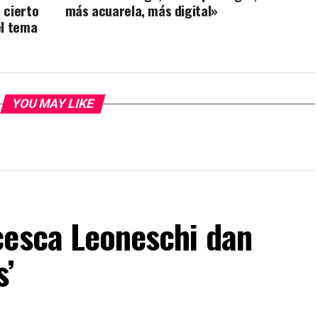
 cierto
más acuarela, más digital»
el tema
YOU MAY LIKE
cesca Leoneschi dan
s’