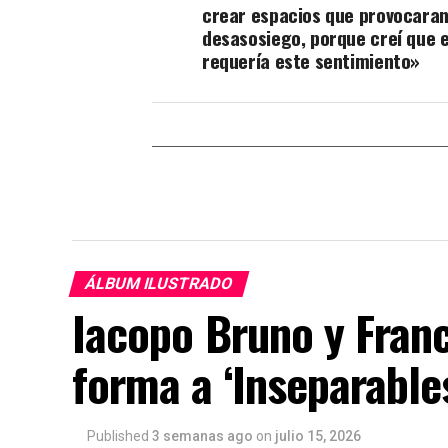
crear espacios que provocaran
desasosiego, porque creí que 
requería este sentimiento»
ÁLBUM ILUSTRADO
Iacopo Bruno y Fran
forma a ‘Inseparable
Published
3 semanas ago
on
julio 15, 2026