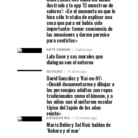
ilustrado y la app ‘El monstruo de
colores’: «En el momento en que lo
hice sólo trataba de explicar una
cosa que para mí había sido
importante: tomar conciencia de
las emociones y darme permiso
para sentirlas»
ARTE URBANO
2 años ago
Lula Goce y sus murales que
dialogan con el entorno
NOTICIAS
11 años ago
David González y ‘Kai-no-Hi’:
«Decidí documentarme y dibujar a
los personajes adultos con ropas
tradicionales como el kimono, y a
los niños con el uniforme escolar
típico del Japón de los años
veinte»
ENTREVISTAS
12 meses ago
María Belón y Sol Ruiz hablan de
‘Kokoro y el mar’