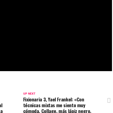
UP NEXT
Fixionaria 3, Yael Frankel: «Con
al
técnicas mixtas me siento muy
ra
cómoda. Collage, más lápiz negro,