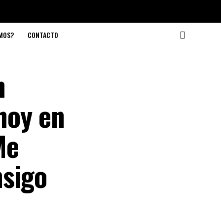
OMOS?
CONTACTO
n
 hoy en
Me
nsigo