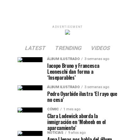
ADVERTISEMENT
LATEST
TRENDING
VIDEOS
ÁLBUM ILUSTRADO
3 semanas ago
Iacopo Bruno y Francesca
Leoneschi dan forma a
‘Inseparables’
ÁLBUM ILUSTRADO
3 semanas ago
Pedro Oyarbide ilustra ‘El rayo que
no cesa’
CÓMIC
1 mes ago
Clara Lodewick aborda la
inmigración en ‘Moheeb en el
aparcamiento’
NOTICIAS
9 años ago
Anna Llenas nos habla del álbum