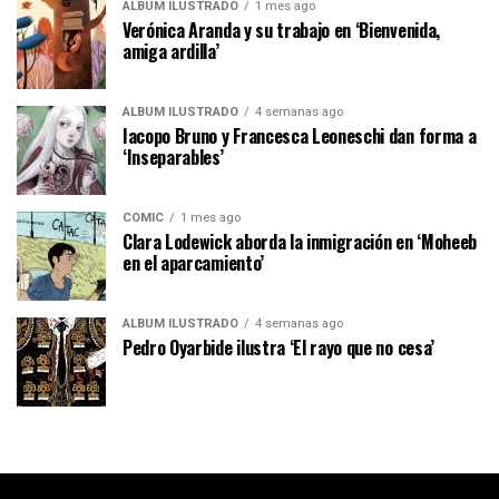
ÁLBUM ILUSTRADO
1 mes ago
Verónica Aranda y su trabajo en ‘Bienvenida,
amiga ardilla’
ÁLBUM ILUSTRADO
4 semanas ago
Iacopo Bruno y Francesca Leoneschi dan forma a
‘Inseparables’
CÓMIC
1 mes ago
Clara Lodewick aborda la inmigración en ‘Moheeb
en el aparcamiento’
ÁLBUM ILUSTRADO
4 semanas ago
Pedro Oyarbide ilustra ‘El rayo que no cesa’