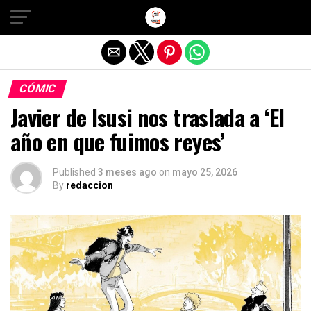
Salir de la versión móvil
CÓMIC
Javier de Isusi nos traslada a ‘El
año en que fuimos reyes’
Published
3 meses ago
on
mayo 25, 2026
By
redaccion