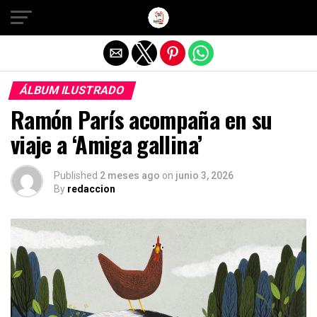
Salir de la versión móvil
ÁLBUM ILUSTRADO
Ramón París acompaña en su
viaje a ‘Amiga gallina’
Published
2 meses ago
on
junio 3, 2026
By
redaccion