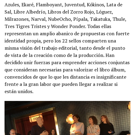
Azules​, ​Ekaré​, ​Flamboyant,​ ​Juventud​, ​Kókinos​, Lata de
Sal, ​Libre Albedrío​, Libros del Zorro Rojo​, ​Lóguez​, ​
Milrazones,​ ​Narval​, ​NubeOcho​, ​Pípala​, ​Takatuka​, ​Thule​, ​
Tres Tigres Tristes y ​Wonder Ponder​. Todas ellas
representan un amplio abanico de propuestas con fuerte
identidad propia, pero ​los 22 sellos comparten una
misma visión del trabajo editorial​, tanto desde el punto
de vista de la creación como de la producción. Han
decidido unir fuerzas para ​emprender acciones conjuntas
que consideran necesarias para valorizar el libro álbum,
convencidos de que lo que les distancia es insignificante
frente a la gran labor que pueden llegar a realizar si
están unidos.