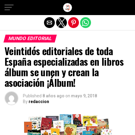
Salir de la versión móvil
MUNDO EDITORIAL
Veintidós editoriales de toda
España especializadas en libros
álbum se unen y crean la
asociación ¡Álbum!
Published
8 años ago
on
mayo 9, 2018
By
redaccion