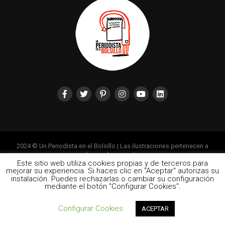
2024 © Un Periodista en el Bolsillo | Las ilustraciones pertenecen a
cada uno de sus autores
Este sitio web utiliza cookies propias y de terceros para
mejorar su experiencia. Si haces clic en "Aceptar" autorizas su
instalación. Puedes rechazarlas o cambiar su configuración
mediante el botón "Configurar Cookies".
Configurar Cookies
ACEPTAR