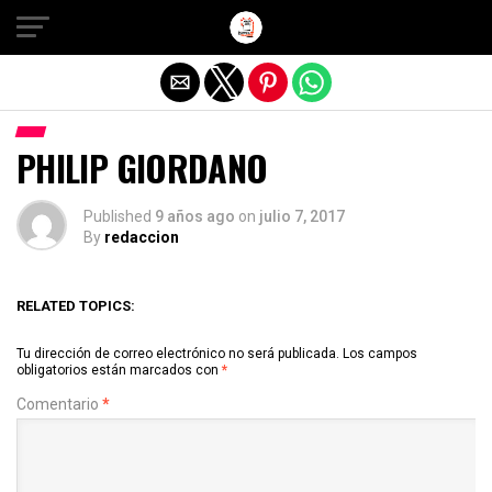
Salir de la versión móvil
PHILIP GIORDANO
Published
9 años ago
on
julio 7, 2017
By
redaccion
RELATED TOPICS:
Tu dirección de correo electrónico no será publicada.
Los campos
obligatorios están marcados con
*
Comentario
*