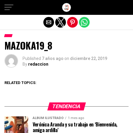
Salir de la versión móvil
MAZOKA19_8
Published
7 años ago
on
diciembre 22, 2019
By
redaccion
RELATED TOPICS:
TENDENCIA
ÁLBUM ILUSTRADO
1 mes ago
Verónica Aranda y su trabajo en ‘Bienvenida,
amiga ardilla’