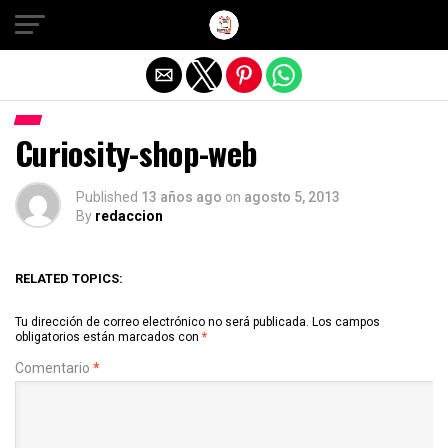
Salir de la versión móvil
Curiosity-shop-web
Published
13 años ago
on
agosto 5, 2013
By
redaccion
RELATED TOPICS:
Tu dirección de correo electrónico no será publicada.
Los campos
obligatorios están marcados con
*
Comentario
*