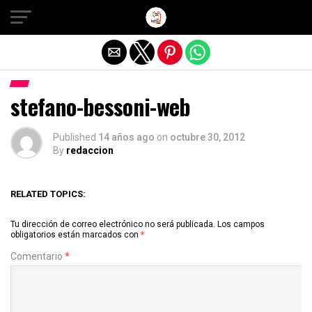
Salir de la versión móvil
stefano-bessoni-web
Published
14 años ago
on
octubre 30, 2012
By
redaccion
RELATED TOPICS:
Tu dirección de correo electrónico no será publicada.
Los campos
obligatorios están marcados con
*
Comentario
*