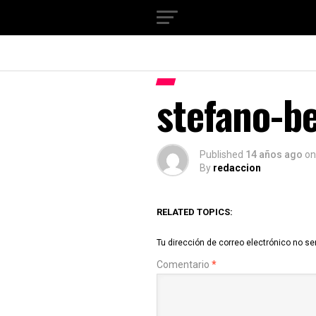
stefano-b
Published
14 años ago
on
By
redaccion
RELATED TOPICS:
Tu dirección de correo electrónico no se
Comentario
*