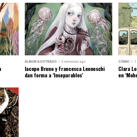
ÁLBUM ILUSTRADO
3 semanas ago
CÓMIC
1
n
Iacopo Bruno y Francesca Leoneschi
Clara Lo
dan forma a ‘Inseparables’
en ‘Moh