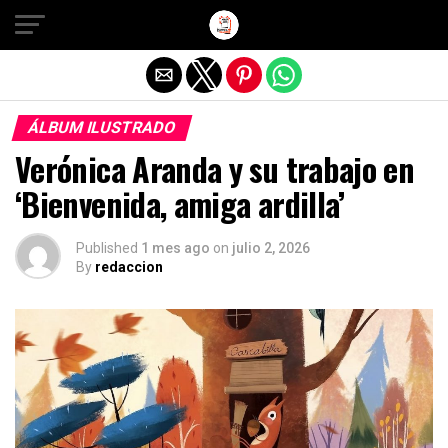
Salir de la versión móvil
ÁLBUM ILUSTRADO
Verónica Aranda y su trabajo en
‘Bienvenida, amiga ardilla’
Published
1 mes ago
on
julio 2, 2026
By
redaccion