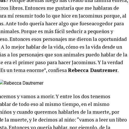
us
? Porque además luego has creado una familia entera,
tros libros. Entonces me gustaría que me hablaras de
para mí resumir todo lo que hice en Jacominus porque, al
s. Ante todo quería hacer algo que fueseacogedor para
animales. Porque es más fácil seducir a pequeños y
 eso. Entonces esos personajes me dieron la oportunidad
A lo mejor hablar de la vida, cómo es la vida desde un
ias a los personajes que son animales puedo hablar de la
Ese era el primer paso para hacer Jacominus. Y la verdad
a. Es un tema enorme”, confiesa
Rebecca Dautremer
.
Nacemos y vamos a morir. Y entre los dos tenemos
 hablar de todo eso al mismo tiempo, en el mismo
niños y cuando queremos hablarles de la muerte, por
e la muerte, y le decimos al niño: “vamos a leer un libro
sta. Entonces yo quería hablar, por ejemplo, de la