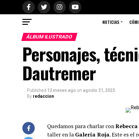
NOTICIAS
CÓMI
ÁLBUM ILUSTRADO
Personajes, técn
Dautremer
Published
12 meses ago
on
agosto 21, 2025
By
redaccion
Quedamos para charlar con
Rebecca
taller en la
Galería Roja
. Este es el