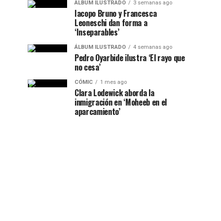
ÁLBUM ILUSTRADO
3 semanas ago
Iacopo Bruno y Francesca
Leoneschi dan forma a
‘Inseparables’
ÁLBUM ILUSTRADO
4 semanas ago
Pedro Oyarbide ilustra ‘El rayo que
no cesa’
CÓMIC
1 mes ago
Clara Lodewick aborda la
inmigración en ‘Moheeb en el
aparcamiento’