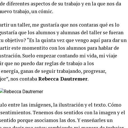
de diferentes aspectos de su trabajo y en la que nos da
nuevo trabajo, un cómic.
rtir un taller, me gustaría que nos contaras qué es lo
 gustaría que los alumnos y alumnas del taller se fueran
tu objetivo? “Es la quinta vez que vengo aquí para dar un
mpartir este momentito con los alumnos para hablar de
ilustración. Suelo empezar contando mi vida, mi viaje
ir que no puedo dar reglas de trabajo a los
energía, ganas de seguir trabajando, progresar,
jor”, nos contaba
Rebecca Dautremer
.
culo entre las imágenes, la ilustración y el texto. Cómo
, sentimientos. Tenemos dos sentidos con la imagen y el
r sentido porque asociamos las dos. Y enseñarles un
go que decir que estoy cambiando mi manera de trabajar.