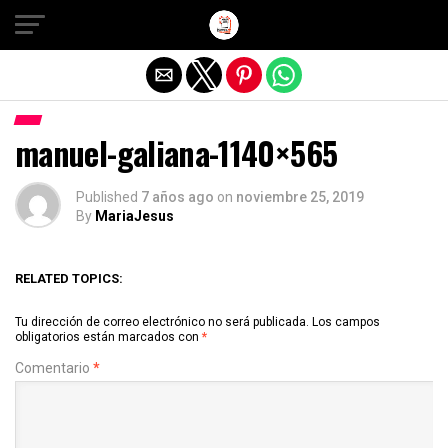
Salir de la versión móvil
manuel-galiana-1140×565
Published
7 años ago
on
noviembre 25, 2019
By
MariaJesus
RELATED TOPICS:
Tu dirección de correo electrónico no será publicada.
Los campos
obligatorios están marcados con
*
Comentario
*