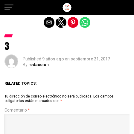
Salir de la versión móvil
3
Published
9 años ago
on
septiembre 21, 2017
By
redaccion
RELATED TOPICS:
Tu dirección de correo electrónico no será publicada.
Los campos
obligatorios están marcados con
*
Comentario
*