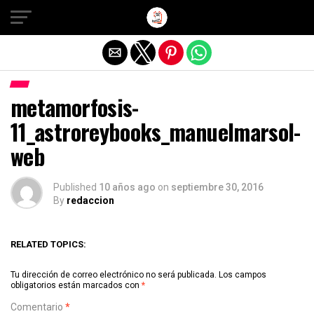
Salir de la versión móvil
metamorfosis-
11_astroreybooks_manuelmarsol-
web
Published
10 años ago
on
septiembre 30, 2016
By
redaccion
RELATED TOPICS:
Tu dirección de correo electrónico no será publicada.
Los campos
obligatorios están marcados con
*
Comentario
*