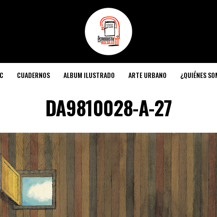
C
CUADERNOS
ALBUM ILUSTRADO
ARTE URBANO
¿QUIÉNES S
DA9810028-A-27