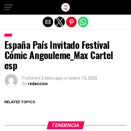
Salir de la versión móvil
España País Invitado Festival
Cómic Angouleme_Max Cartel
esp
Published
2 años ago
on
enero 15, 2025
By
redaccion
RELATED TOPICS:
TENDENCIA