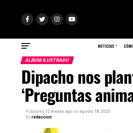
NOTICIAS
CÓMI
ÁLBUM ILUSTRADO
Dipacho nos pla
‘Preguntas anima
Published
12 meses ago
on
agosto 18, 2025
By
redaccion