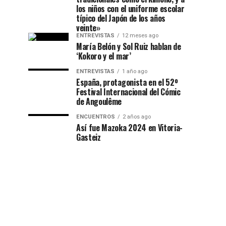
los niños con el uniforme escolar
típico del Japón de los años
veinte»
ENTREVISTAS
12 meses ago
María Belón y Sol Ruiz hablan de
‘Kokoro y el mar’
ENTREVISTAS
1 año ago
España, protagonista en el 52º
Festival Internacional del Cómic
de Angoulême
ENCUENTROS
2 años ago
Así fue Mazoka 2024 en Vitoria-
Gasteiz