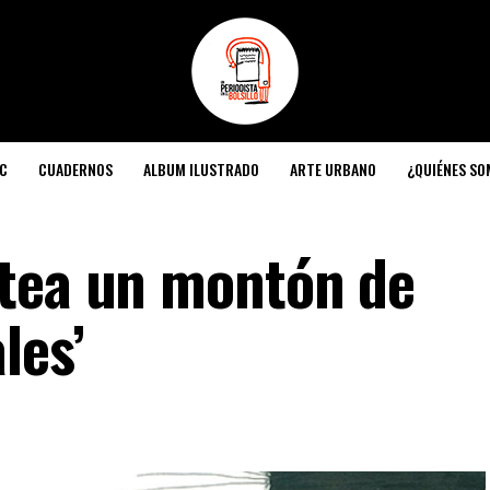
C
CUADERNOS
ALBUM ILUSTRADO
ARTE URBANO
¿QUIÉNES S
ntea un montón de
les’