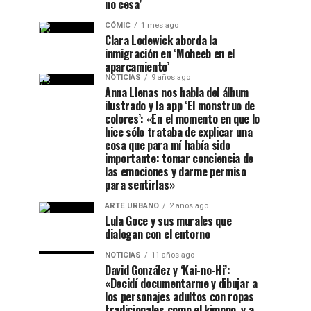
no cesa’
CÓMIC
1 mes ago
Clara Lodewick aborda la
inmigración en ‘Moheeb en el
aparcamiento’
NOTICIAS
9 años ago
Anna Llenas nos habla del álbum
ilustrado y la app ‘El monstruo de
colores’: «En el momento en que lo
hice sólo trataba de explicar una
cosa que para mí había sido
importante: tomar conciencia de
las emociones y darme permiso
para sentirlas»
ARTE URBANO
2 años ago
Lula Goce y sus murales que
dialogan con el entorno
NOTICIAS
11 años ago
David González y ‘Kai-no-Hi’:
«Decidí documentarme y dibujar a
los personajes adultos con ropas
tradicionales como el kimono, y a