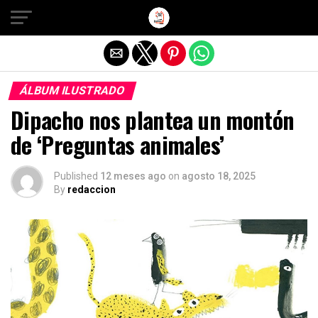
Salir de la versión móvil
ÁLBUM ILUSTRADO
Dipacho nos plantea un montón
de ‘Preguntas animales’
Published
12 meses ago
on
agosto 18, 2025
By
redaccion