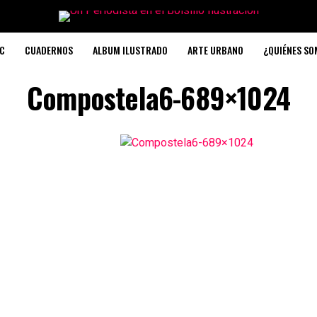
C
CUADERNOS
ALBUM ILUSTRADO
ARTE URBANO
¿QUIÉNES S
Compostela6-689×1024