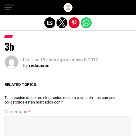
Salir de la versión móvil
3b
Published
9 años ago
on
mayo 5, 2017
By
redaccion
RELATED TOPICS:
Tu dirección de correo electrónico no será publicada.
Los campos
obligatorios están marcados con
*
Comentario
*