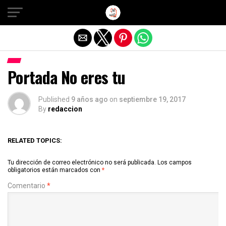
Salir de la versión móvil
Portada No eres tu
Published
9 años ago
on
septiembre 19, 2017
By
redaccion
RELATED TOPICS:
Tu dirección de correo electrónico no será publicada.
Los campos
obligatorios están marcados con
*
Comentario
*