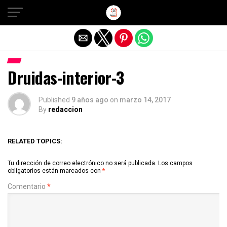
Salir de la versión móvil
Druidas-interior-3
Published
9 años ago
on
marzo 14, 2017
By
redaccion
RELATED TOPICS:
Tu dirección de correo electrónico no será publicada.
Los campos
obligatorios están marcados con
*
Comentario
*