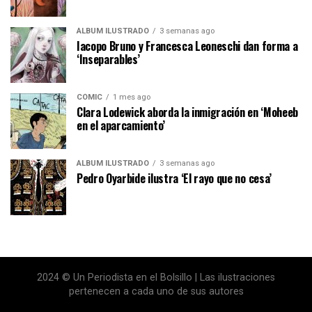
ÁLBUM ILUSTRADO
3 semanas ago
Iacopo Bruno y Francesca Leoneschi dan forma a
‘Inseparables’
CÓMIC
1 mes ago
Clara Lodewick aborda la inmigración en ‘Moheeb
en el aparcamiento’
ÁLBUM ILUSTRADO
3 semanas ago
Pedro Oyarbide ilustra ‘El rayo que no cesa’
2024 © Un Periodista en el Bolsillo | Las ilustraciones
pertenecen a cada uno de sus autores