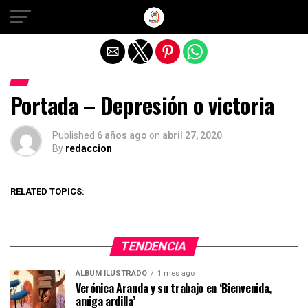
Salir de la versión móvil
Portada – Depresión o victoria
Published
6 años ago
on
abril 27, 2020
By
redaccion
RELATED TOPICS:
TENDENCIA
ÁLBUM ILUSTRADO
1 mes ago
Verónica Aranda y su trabajo en ‘Bienvenida,
amiga ardilla’