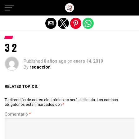
Salir de la versión móvil
3 2
Published
8 años ago
on
enero 14, 2019
By
redaccion
RELATED TOPICS:
Tu dirección de correo electrónico no será publicada.
Los campos
obligatorios están marcados con
*
Comentario
*