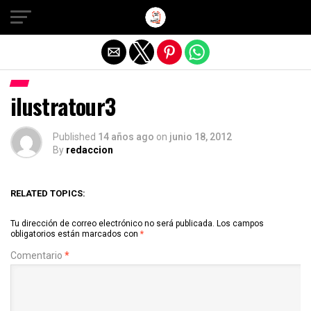
Salir de la versión móvil
ilustratour3
Published
14 años ago
on
junio 18, 2012
By
redaccion
RELATED TOPICS:
Tu dirección de correo electrónico no será publicada.
Los campos
obligatorios están marcados con
*
Comentario
*