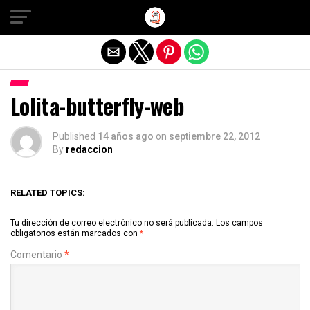
Salir de la versión móvil
Lolita-butterfly-web
Published
14 años ago
on
septiembre 22, 2012
By
redaccion
RELATED TOPICS:
Tu dirección de correo electrónico no será publicada.
Los campos
obligatorios están marcados con
*
Comentario
*