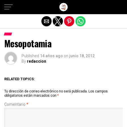
Salir de la versión móvil
Mesopotamia
Published
14 años ago
on
junio 18, 2012
By
redaccion
RELATED TOPICS:
Tu dirección de correo electrónico no será publicada.
Los campos
obligatorios están marcados con
*
Comentario
*