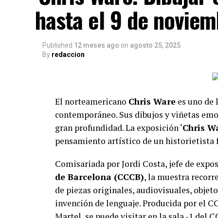
hasta el 9 de noviem
Published
12 meses ago
on
agosto 25, 2025
By
redaccion
El norteamericano
Chris Ware
es uno de 
contemporáneo. Sus dibujos y viñetas em
gran profundidad. La exposición ‘
Chris Wa
pensamiento artístico de un historietista
Comisariada por Jordi Costa, jefe de expo
de Barcelona (CCCB)
, la muestra recor
de piezas originales, audiovisuales, objetos
invención de lenguaje. Producida por el CC
Martel, se puede visitar en la sala -1 del 