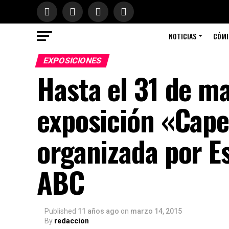
NOTICIAS
CÓMI
EXPOSICIONES
Hasta el 31 de ma
exposición «Caper
organizada por Es
ABC
Published
11 años ago
on
marzo 14, 2015
By
redaccion