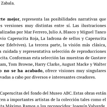
 Zabala.
rte mejor
, representa las posibilidades narrativas que
s versiones muy distintas entre sí. Las ilustraciones
ealizadas por Mar Ferrero, Julio A. Blasco y Miguel Tanco
vio Caperucita Roja, La ladrona de sellos y Caperucita
 Edelvives). La tercera parte, la visión más clásica,
na cuidada y representativa selección de reproducciones
 cita. Conforman esta selección las muestras de Gustave
ckham, Tom Browne, Harry Clarke, August Macke y Walter
to no se ha acabado
, ofrece visiones muy singulares
evadas a cabo por diversos e interesantes creadores.
 Caperucitas del fondo del Museo ABC. Estas obras están
en a importantes artistas de la colección tales como el
sta Máximo Ramos o los reconocidos: Joaquín Valverde,