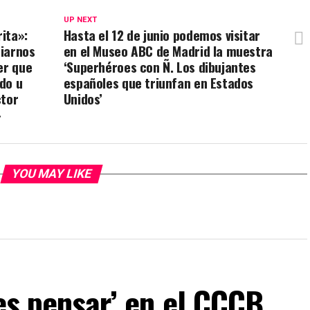
UP NEXT
ita»:
Hasta el 12 de junio podemos visitar
iarnos
en el Museo ABC de Madrid la muestra
er que
‘Superhéroes con Ñ. Los dibujantes
do u
españoles que triunfan en Estados
ctor
Unidos’
»
YOU MAY LIKE
 es pensar’ en el CCCB