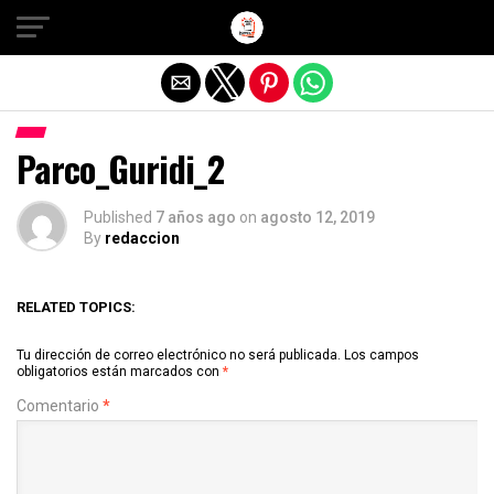
Salir de la versión móvil
Parco_Guridi_2
Published
7 años ago
on
agosto 12, 2019
By
redaccion
RELATED TOPICS:
Tu dirección de correo electrónico no será publicada.
Los campos
obligatorios están marcados con
*
Comentario
*