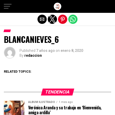
Salir de la versión móvil
BLANCANIEVES_6
Published
7 años ago
on
enero 8, 2020
By
redaccion
RELATED TOPICS:
TENDENCIA
ÁLBUM ILUSTRADO
1 mes ago
Verónica Aranda y su trabajo en ‘Bienvenida,
amiga ardilla’