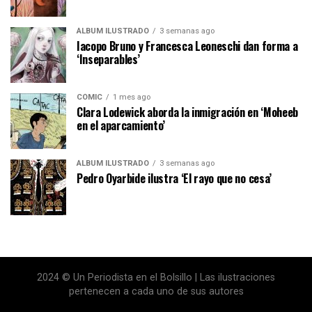
ÁLBUM ILUSTRADO
3 semanas ago
Iacopo Bruno y Francesca Leoneschi dan forma a
‘Inseparables’
CÓMIC
1 mes ago
Clara Lodewick aborda la inmigración en ‘Moheeb
en el aparcamiento’
ÁLBUM ILUSTRADO
3 semanas ago
Pedro Oyarbide ilustra ‘El rayo que no cesa’
2024 © Un Periodista en el Bolsillo | Las ilustraciones
pertenecen a cada uno de sus autores