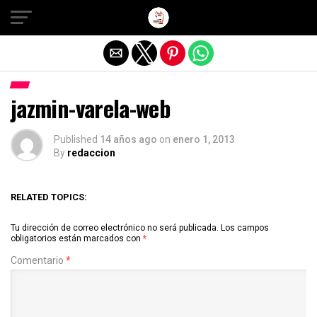
Salir de la versión móvil
jazmin-varela-web
Published
14 años ago
on
enero 1, 2013
By
redaccion
RELATED TOPICS:
Tu dirección de correo electrónico no será publicada.
Los campos
obligatorios están marcados con
*
Comentario
*