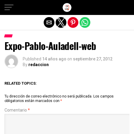
Salir de la versión móvil
Expo-Pablo-Auladell-web
Published
14 años ago
on
septiembre 27, 2012
By
redaccion
RELATED TOPICS:
Tu dirección de correo electrónico no será publicada.
Los campos
obligatorios están marcados con
*
Comentario
*