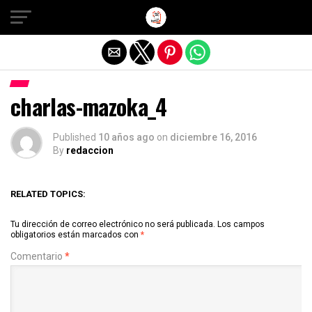
Salir de la versión móvil
charlas-mazoka_4
Published
10 años ago
on
diciembre 16, 2016
By
redaccion
RELATED TOPICS:
Tu dirección de correo electrónico no será publicada.
Los campos
obligatorios están marcados con
*
Comentario
*