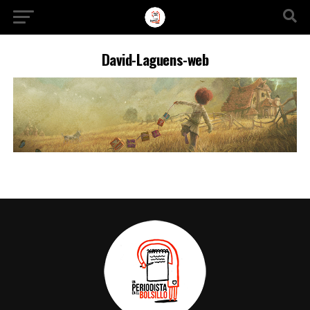
Ir a la versión móvil
David-Laguens-web