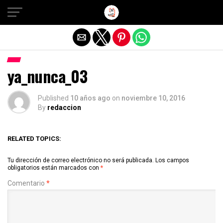
Salir de la versión móvil
ya_nunca_03
Published
10 años ago
on
noviembre 10, 2016
By
redaccion
RELATED TOPICS:
Tu dirección de correo electrónico no será publicada.
Los campos
obligatorios están marcados con
*
Comentario
*