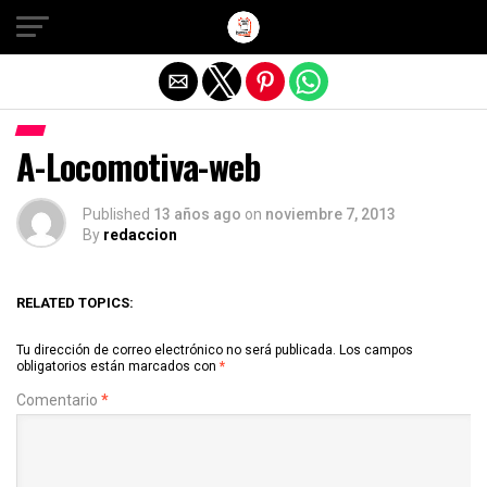
Salir de la versión móvil
A-Locomotiva-web
Published
13 años ago
on
noviembre 7, 2013
By
redaccion
RELATED TOPICS:
Tu dirección de correo electrónico no será publicada.
Los campos
obligatorios están marcados con
*
Comentario
*