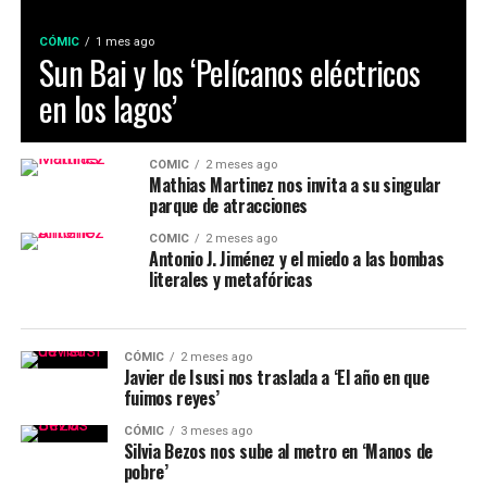
CÓMIC
1 mes ago
Sun Bai y los ‘Pelícanos eléctricos
en los lagos’
CÓMIC
2 meses ago
Mathias Martinez nos invita a su singular
parque de atracciones
CÓMIC
2 meses ago
Antonio J. Jiménez y el miedo a las bombas
literales y metafóricas
CÓMIC
2 meses ago
Javier de Isusi nos traslada a ‘El año en que
fuimos reyes’
CÓMIC
3 meses ago
Silvia Bezos nos sube al metro en ‘Manos de
pobre’