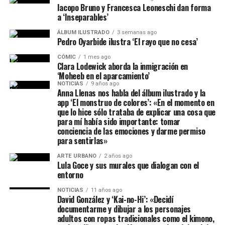
Iacopo Bruno y Francesca Leoneschi dan forma
a ‘Inseparables’
ÁLBUM ILUSTRADO
3 semanas ago
Pedro Oyarbide ilustra ‘El rayo que no cesa’
CÓMIC
1 mes ago
Clara Lodewick aborda la inmigración en
‘Moheeb en el aparcamiento’
NOTICIAS
9 años ago
Anna Llenas nos habla del álbum ilustrado y la
app ‘El monstruo de colores’: «En el momento en
que lo hice sólo trataba de explicar una cosa que
para mí había sido importante: tomar
conciencia de las emociones y darme permiso
para sentirlas»
ARTE URBANO
2 años ago
Lula Goce y sus murales que dialogan con el
entorno
NOTICIAS
11 años ago
David González y ‘Kai-no-Hi’: «Decidí
documentarme y dibujar a los personajes
adultos con ropas tradicionales como el kimono,