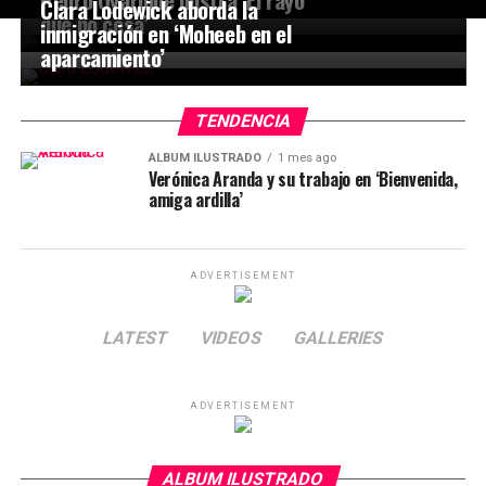
Clara Lodewick aborda la
que no cesa’
inmigración en ‘Moheeb en el
aparcamiento’
TENDENCIA
ÁLBUM ILUSTRADO
1 mes ago
Verónica Aranda y su trabajo en ‘Bienvenida,
amiga ardilla’
ADVERTISEMENT
LATEST
VIDEOS
GALLERIES
ADVERTISEMENT
ALBUM ILUSTRADO