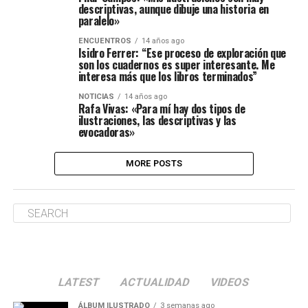
descriptivas, aunque dibuje una historia en
paralelo»
ENCUENTROS
14 años ago
Isidro Ferrer: “Ese proceso de exploración que
son los cuadernos es super interesante. Me
interesa más que los libros terminados”
NOTICIAS
14 años ago
Rafa Vivas: «Para mí hay dos tipos de
ilustraciones, las descriptivas y las
evocadoras»
MORE POSTS
LATEST
ACTUALIDAD
VIDEOS
ÁLBUM ILUSTRADO
3 semanas ago