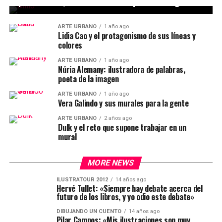
plataforma, me siento como pez en el agua»
ARTE URBANO
1 año ago
Lidia Cao y el protagonismo de sus líneas y
colores
ARTE URBANO
1 año ago
Núria Alemany: ilustradora de palabras,
poeta de la imagen
ARTE URBANO
1 año ago
Vera Galindo y sus murales para la gente
ARTE URBANO
2 años ago
Dulk y el reto que supone trabajar en un
mural
MORE NEWS
ILUSTRATOUR 2012
14 años ago
Hervé Tullet: «Siempre hay debate acerca del
futuro de los libros, y yo odio este debate»
DIBUJANDO UN CUENTO
14 años ago
Pilar Campos: «Mis ilustraciones son muy