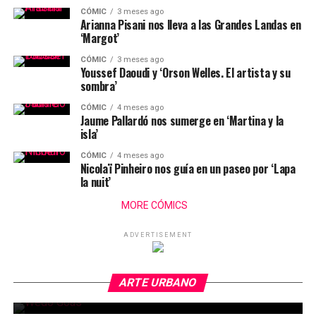
CÓMIC
3 meses ago
Arianna Pisani nos lleva a las Grandes Landas en
‘Margot’
CÓMIC
3 meses ago
Youssef Daoudi y ‘Orson Welles. El artista y su
sombra’
CÓMIC
4 meses ago
Jaume Pallardó nos sumerge en ‘Martina y la
isla’
CÓMIC
4 meses ago
Nicolaï Pinheiro nos guía en un paseo por ‘Lapa
la nuit’
MORE CÓMICS
ADVERTISEMENT
ARTE URBANO
6 meses ago
Wedo Goás: «Intento que mis trabajos hagan
ARTE URBANO
ARTE URBANO
7 meses ago
reflexionar al viandante»
Millo: «Me encanta pintar y, una vez en la