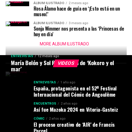
ÁLBUM ILUSTRADO
2 meses ago
Rosa Álamo hace de guía en ‘¡Esto está en un
museo!’
ÁLBUM ILUSTRADO
3 meses ago
Sonja Wimmer nos presenta a las ‘Princesas de
hoy en día’
MORE ALBUM ILUSTRADO
ENTREVISTAS
12 meses ago
María Belón y Sol Ruiz hablan de ‘Kokoro y el
VIDEOS
mar’
ENTREVISTAS
1 año ago
España, protagonista en el 52º Festival
Internacional del Cómic de Angoulême
ENCUENTROS
2 años ago
Así fue Mazoka 2024 en Vitoria-Gasteiz
CÓMIC
2 años ago
El proceso creativo de ‘AIR’ de Francis
Porcel