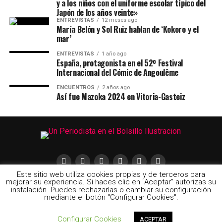
y a los niños con el uniforme escolar típico del
Japón de los años veinte»
ENTREVISTAS
12 meses ago
María Belón y Sol Ruiz hablan de ‘Kokoro y el
mar’
ENTREVISTAS
1 año ago
España, protagonista en el 52º Festival
Internacional del Cómic de Angoulême
ENCUENTROS
2 años ago
Así fue Mazoka 2024 en Vitoria-Gasteiz
Este sitio web utiliza cookies propias y de terceros para
mejorar su experiencia. Si haces clic en "Aceptar" autorizas su
instalación. Puedes rechazarlas o cambiar su configuración
mediante el botón "Configurar Cookies".
2024 © Un Periodista en el Bolsillo | Las ilustraciones pertenecen a
Configurar Cookies
ACEPTAR
cada uno de sus autores