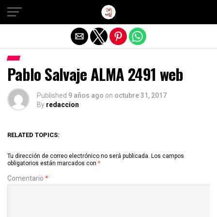
Salir de la versión móvil
Pablo Salvaje ALMA 2491 web
Published
9 años ago
on
octubre 31, 2017
By
redaccion
RELATED TOPICS:
Tu dirección de correo electrónico no será publicada.
Los campos
obligatorios están marcados con
*
Comentario
*