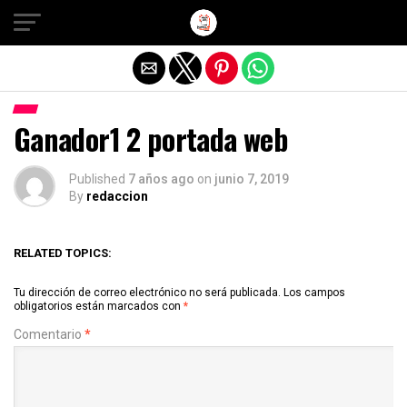
Salir de la versión móvil
Ganador1 2 portada web
Published
7 años ago
on
junio 7, 2019
By
redaccion
RELATED TOPICS:
Tu dirección de correo electrónico no será publicada.
Los campos
obligatorios están marcados con
*
Comentario
*