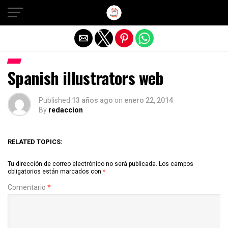
Salir de la versión móvil
Spanish illustrators web
Published
13 años ago
on
enero 22, 2014
By
redaccion
RELATED TOPICS:
Tu dirección de correo electrónico no será publicada.
Los campos
obligatorios están marcados con
*
Comentario
*