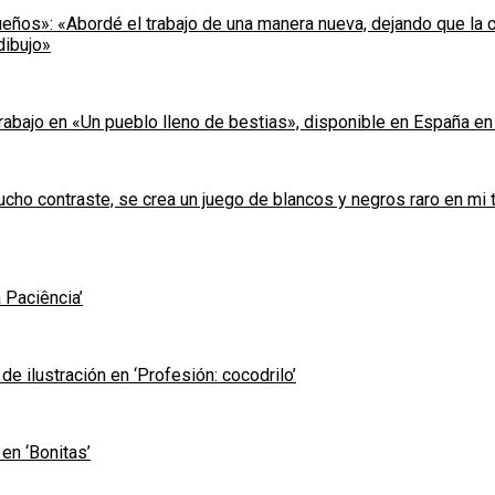
ueños»: «Abordé el trabajo de una manera nueva, dejando que la 
dibujo»
rabajo en «Un pueblo lleno de bestias», disponible en España en 
ucho contraste, se crea un juego de blancos y negros raro en mi 
 Paciência’
de ilustración en ‘Profesión: cocodrilo’
en ‘Bonitas’