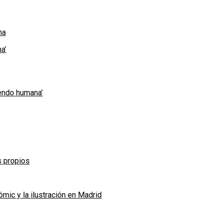
a’
iendo humana’
s propios
ic y la ilustración en Madrid