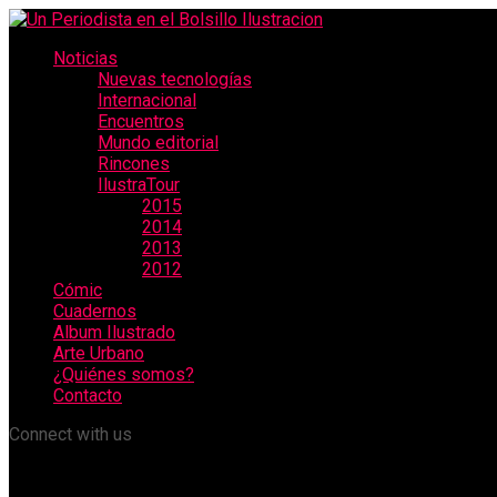
Noticias
Nuevas tecnologías
Internacional
Encuentros
Mundo editorial
Rincones
IlustraTour
2015
2014
2013
2012
Cómic
Cuadernos
Album Ilustrado
Arte Urbano
¿Quiénes somos?
Contacto
Connect with us