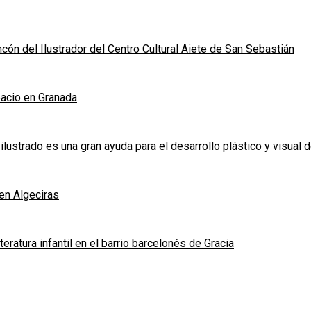
Rincón del Ilustrador del Centro Cultural Aiete de San Sebastián
spacio en Granada
ilustrado es una gran ayuda para el desarrollo plástico y visual d
 en Algeciras
iteratura infantil en el barrio barcelonés de Gracia