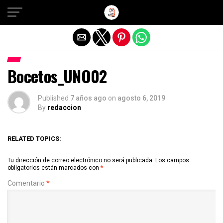
Salir de la versión móvil
Bocetos_UNO02
Published
7 años ago
on
agosto 6, 2019
By
redaccion
RELATED TOPICS:
Tu dirección de correo electrónico no será publicada.
Los campos
obligatorios están marcados con
*
Comentario
*