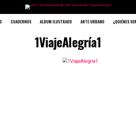
C
CUADERNOS
ALBUM ILUSTRADO
ARTE URBANO
¿QUIÉNES S
1ViajeAlegría1