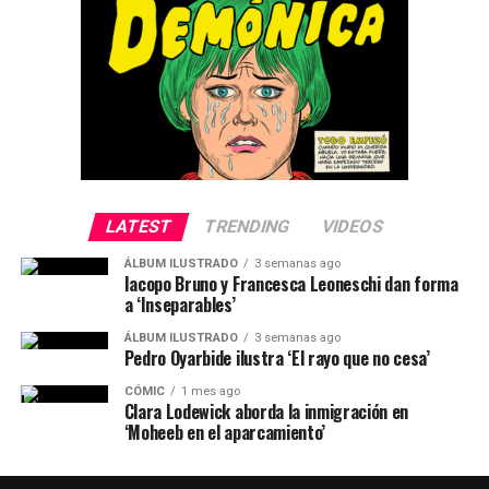
LATEST
TRENDING
VIDEOS
ÁLBUM ILUSTRADO
3 semanas ago
Iacopo Bruno y Francesca Leoneschi dan forma
a ‘Inseparables’
ÁLBUM ILUSTRADO
3 semanas ago
Pedro Oyarbide ilustra ‘El rayo que no cesa’
CÓMIC
1 mes ago
Clara Lodewick aborda la inmigración en
‘Moheeb en el aparcamiento’