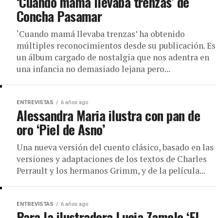
‘Cuando mamá llevaba trenzas’ de
Concha Pasamar
‘Cuando mamá llevaba trenzas’ ha obtenido
múltiples reconocimientos desde su publicación. Es
un álbum cargado de nostalgia que nos adentra en
una infancia no demasiado lejana pero...
ENTREVISTAS
6 años ago
Alessandra Maria ilustra con pan de
oro ‘Piel de Asno’
Una nueva versión del cuento clásico, basado en las
versiones y adaptaciones de los textos de Charles
Perrault y los hermanos Grimm, y de la película...
ENTREVISTAS
6 años ago
Para la ilustradora Lucia Zamolo ‘El