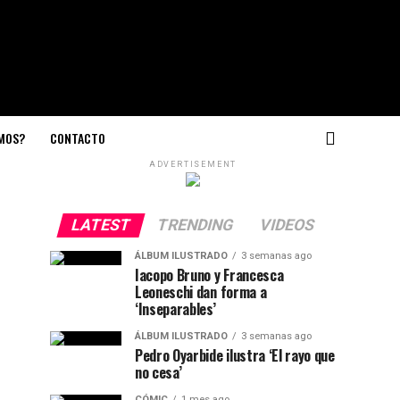
OMOS?
CONTACTO
ADVERTISEMENT
LATEST
TRENDING
VIDEOS
ÁLBUM ILUSTRADO
3 semanas ago
Iacopo Bruno y Francesca
Leoneschi dan forma a
‘Inseparables’
ÁLBUM ILUSTRADO
3 semanas ago
Pedro Oyarbide ilustra ‘El rayo que
no cesa’
CÓMIC
1 mes ago