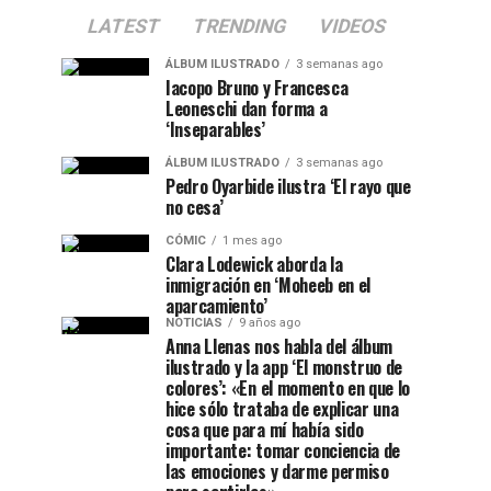
LATEST
TRENDING
VIDEOS
ÁLBUM ILUSTRADO
3 semanas ago
Iacopo Bruno y Francesca
Leoneschi dan forma a
‘Inseparables’
ÁLBUM ILUSTRADO
3 semanas ago
Pedro Oyarbide ilustra ‘El rayo que
no cesa’
CÓMIC
1 mes ago
Clara Lodewick aborda la
inmigración en ‘Moheeb en el
aparcamiento’
NOTICIAS
9 años ago
Anna Llenas nos habla del álbum
ilustrado y la app ‘El monstruo de
colores’: «En el momento en que lo
hice sólo trataba de explicar una
cosa que para mí había sido
importante: tomar conciencia de
las emociones y darme permiso