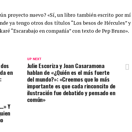
ún proyecto nuevo? «Sí, un libro también escrito por mí
nde ya tengo otros dos títulos “Los besos de Hércules” y
karé “Escarabajo en compañía” con texto de Pep Bruno».
UP NEXT
 dos
Julie Escoriza y Joan Casaramona
ida en
hablan de «¿Quién es el más fuerte
:
del mundo?»: «Creemos que lo más
importante es que cada rinconcito de
ilustración fue debatido y pensado en
:
común»
 …» Y
quien
uo