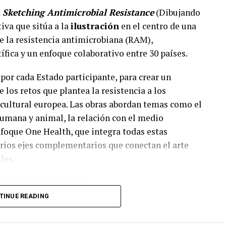
a
Sketching Antimicrobial Resistance
(Dibujando
iva que sitúa a la
ilustración
en el centro de una
e la resistencia antimicrobiana (RAM),
fica y un enfoque colaborativo entre 30 países.
 por cada Estado participante, para crear un
 los retos que plantea la resistencia a los
y cultural europea. Las obras abordan temas como el
humana y animal, la relación con el medio
enfoque One Health, que integra todas estas
rios ejes complementarios que conectan el arte
les.
zely Ilka, part of the
TINUE READING
ching Antimicrobial
ed by EU-JAMRAI 2.