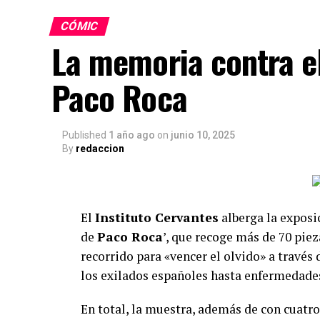
Una campaña online que celebra el pod
CÓMIC
La memoria contra el
Sketching Antimicrobial Resistance
arr
lanzamiento en el marco del Día Europeo p
Paco Roca
JAMRAI 2
, de manera conjunta con todos 
al día en sus redes sociales. Cada obra se
aspectos que tejen el problema de la resi
Published
1 año ago
on
junio 10, 2025
By
redaccion
perspectiva del artista.
Esta estrategia convierte el proyecto en u
público descubrir diariamente nuevas pieza
El
Instituto Cervantes
alberga la exposi
ampliar la conversación digital en torno a
de
Paco Roca
’, que recoge más de 70 piez
los propios artistas -todos ellos con una p
recorrido para «vencer el olvido» a través
alcance y la diversidad de las audiencias.
los exilados españoles hasta enfermedade
En total, la muestra, además de con cuatro