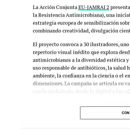
La Acción Conjunta
EU-JAMRAI 2
present
la Resistencia Antimicrobiana), una iniciat
estrategia europea de sensibilización sobr
combinando creatividad, divulgación cientí
El proyecto convoca a 30 ilustradores, uno
repertorio visual inédito que explora desde
antimicrobianos a la diversidad estética 
uso responsable de antibióticos, la salud 
ambiente, la confianza en la ciencia o el 
dimensiones. La campaña se articula en va
con la ciudadanía, desde lo digital a las cal
Artwork by Més
CON
campaign Sket
Resistance l