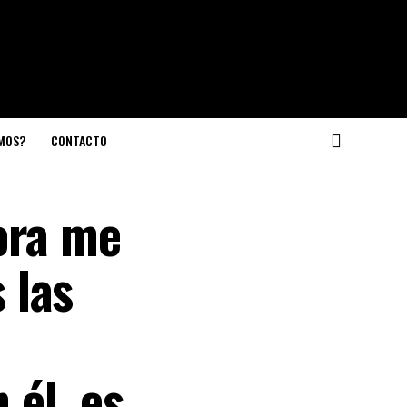
OMOS?
CONTACTO
ora me
 las
 él, es