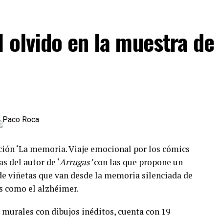
er de la ilustración
 olvido en la muestra de
anca como una campaña digital. Desde su
ara el Uso Prudente de los Antibióticos,
EU-
los ilustradores, están desvelando una ilustración
 acompaña de una breve explicación sobre diferentes
stencia antimicrobiana y cómo se aborda desde la
na galería virtual en evolución, que permite al
s, seguir el proceso creativo de los ilustradores y
ción ‘La memoria. Viaje emocional por los cómics
 la resistencia antimicrobiana. La colaboración de
as del autor de ‘
Arrugas’
con las que propone un
resencia destacada en redes sociales- amplifica el
 de viñetas que van desde la memoria silenciada de
s como el alzhéimer.
 murales con dibujos inéditos, cuenta con 19