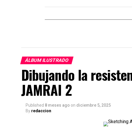
ÁLBUM ILUSTRADO
Dibujando la resiste
JAMRAI 2
Published
8 meses ago
on
diciembre 5, 2025
By
redaccion