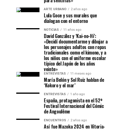
para sentirlas»
ARTE URBANO
2 años ago
Lula Goce y sus murales que
dialogan con el entorno
NOTICIAS
11 años ago
David González y ‘Kai-no-Hi’:
«Decidí documentarme y dibujar a
los personajes adultos con ropas
tradicionales como el kimono, y a
los niños con el uniforme escolar
típico del Japón de los años
veinte»
ENTREVISTAS
11 meses ago
María Belón y Sol Ruiz hablan de
‘Kokoro y el mar’
ENTREVISTAS
1 año ago
España, protagonista en el 52º
Festival Internacional del Cómic
de Angoulême
ENCUENTROS
2 años ago
Así fue Mazoka 2024 en Vitoria-