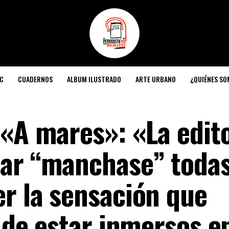
C
CUADERNOS
ALBUM ILUSTRADO
ARTE URBANO
¿QUIÉNES S
 «A mares»: «La edit
ar “manchase” todas
er la sensación que
 de estar inmersos en