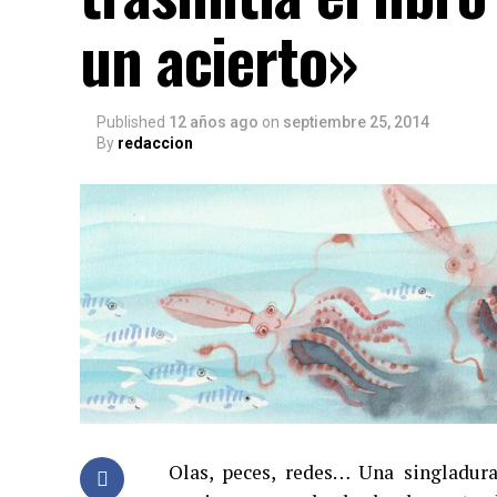
un acierto»
Published
12 años ago
on
septiembre 25, 2014
By
redaccion
Olas, peces, redes… Una singladura