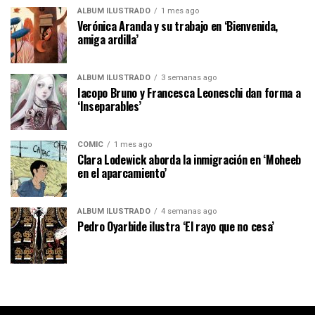
ÁLBUM ILUSTRADO
1 mes ago
Verónica Aranda y su trabajo en ‘Bienvenida,
amiga ardilla’
ÁLBUM ILUSTRADO
3 semanas ago
Iacopo Bruno y Francesca Leoneschi dan forma a
‘Inseparables’
CÓMIC
1 mes ago
Clara Lodewick aborda la inmigración en ‘Moheeb
en el aparcamiento’
ÁLBUM ILUSTRADO
4 semanas ago
Pedro Oyarbide ilustra ‘El rayo que no cesa’