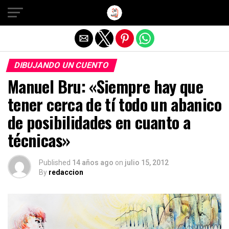
Salir de la versión móvil
DIBUJANDO UN CUENTO
Manuel Bru: «Siempre hay que
tener cerca de tí todo un abanico
de posibilidades en cuanto a
técnicas»
Published
14 años ago
on
julio 15, 2012
By
redaccion