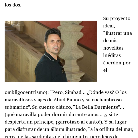
los dos.
Su proyecto
ideal,
“ilustrar una
de mis
novelitas
inéditas
(perdón por
el
ombligocentrismo): “Pero, Simbad… ¿Dónde vas? O los
maravillosos viajes de Abud Balino y su cochambroso
submarino”. Su cuento clásico, “La Bella Durmiente”…
(qué maravilla poder dormir durante años… ¡y si te
despierta un príncipe, ¡garrotazo al canto!). Y su lugar
para disfrutar de un álbum ilustrado, “a la orillita del mar,
cerca de las sardinitas del chiringuito, pero lejos de