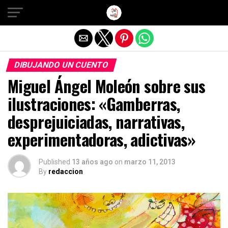
Salir de la versión móvil
DIBUJANDO UN CUENTO
Miguel Ángel Moleón sobre sus
ilustraciones: «Gamberras,
desprejuiciadas, narrativas,
experimentadoras, adictivas»
Published
13 años ago
on
marzo 11, 2013
By
redaccion