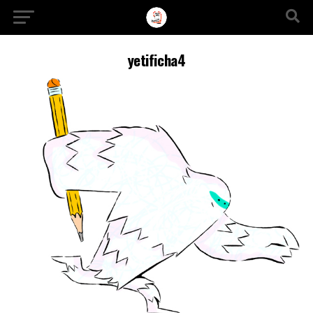
Ir a la versión móvil
yetificha4